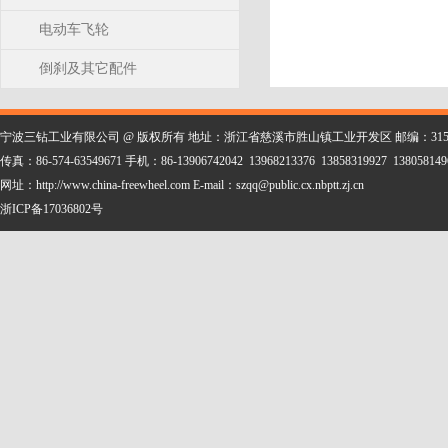
电动车飞轮
倒刹及其它配件
宁波三钻工业有限公司 @ 版权所有 地址：浙江省慈溪市胜山镇工业开发区 邮编：315323 电话：86-
传真：86-574-63549671 手机：86-13906742042 13968213376 13858319927 138058149
网址：http://www.china-freewheel.com E-mail：szqq@public.cx.nbptt.zj.cn
浙ICP备17036802号