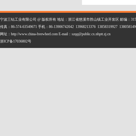
宁波三钻工业有限公司 @ 版权所有 地址：浙江省慈溪市胜山镇工业开发区 邮编：315323 电话：86-
传真：86-574-63549671 手机：86-13906742042 13968213376 13858319927 138058149
网址：http://www.china-freewheel.com E-mail：szqq@public.cx.nbptt.zj.cn
浙ICP备17036802号