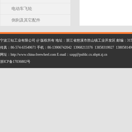
电动车飞轮
倒刹及其它配件
宁波三钻工业有限公司 @ 版权所有 地址：浙江省慈溪市胜山镇工业开发区 邮编：315323 电话：86-
传真：86-574-63549671 手机：86-13906742042 13968213376 13858319927 138058149
网址：http://www.china-freewheel.com E-mail：szqq@public.cx.nbptt.zj.cn
浙ICP备17036802号