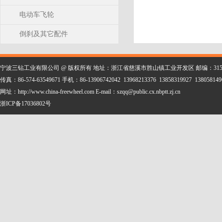
电动车飞轮
倒刹及其它配件
宁波三钻工业有限公司 @ 版权所有 地址：浙江省慈溪市胜山镇工业开发区 邮编：315323 电话：86-
传真：86-574-63549671 手机：86-13906742042 13968213376 13858319927 138058149
网址：http://www.china-freewheel.com E-mail：szqq@public.cx.nbptt.zj.cn
浙ICP备17036802号